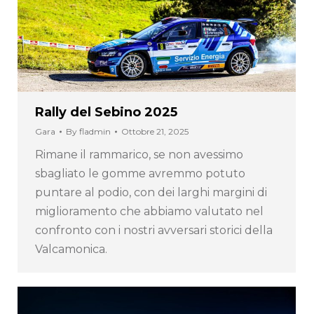
Rally del Sebino 2025
Gara
By
fladmin
Ottobre 21, 2025
Rimane il rammarico, se non avessimo
sbagliato le gomme avremmo potuto
puntare al podio, con dei larghi margini di
miglioramento che abbiamo valutato nel
confronto con i nostri avversari storici della
Valcamonica.