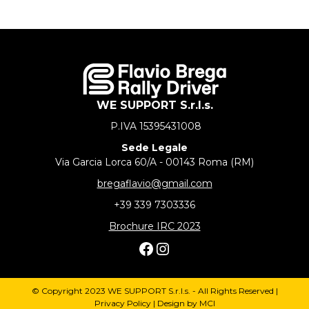
WhatsApp
LinkedIn
Pinterest
Twitter
Facebook
WE SUPPORT S.r.l.s.
P.IVA 15395431008
Sede Legale
Via Garcia Lorca 60/A - 00143 Roma (RM)
bregaflavio@gmail.com
+39 339 7303336
Brochure IRC 2023
Facebook
Instagram
© Copyright 2023 WE SUPPORT S.r.l.s. - All Rights Reserved |
Privacy Policy
| Design by
MCI